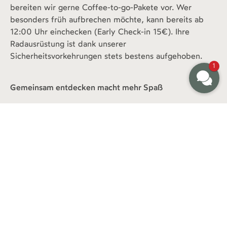
bereiten wir gerne Coffee-to-go-Pakete vor. Wer
besonders früh aufbrechen möchte, kann bereits ab
12:00 Uhr einchecken (Early Check-in 15€). Ihre
Radausrüstung ist dank unserer
Sicherheitsvorkehrungen stets bestens aufgehoben.
1
Gemeinsam entdecken macht mehr Spaß
Das Hotel Klostermaier ist mehr als nur Unterkunft – es
ist Treffpunkt für Gleichgesinnte. Regelmäßig
organisieren wir gemeinsame Feierabendtouren zu den
schönsten Plätzen der Umgebung. Ob zum
romantischen Starnberger See oder zu den idyllischen
Osterseen – in der Gruppe entdecken Sie versteckte
Wege und knüpfen neue Freundschaften.
Ihr Ausgangspunkt für unvergessliche Raderlebnisse